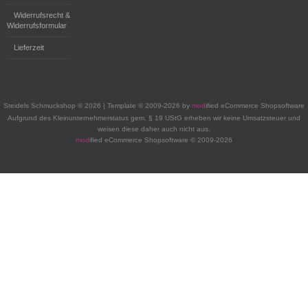
Widerrufsrecht &
Widerrufsformular
Lieferzeit
Steidels Schmuckshop © 2026 | Template © 2009-2026 by
mod
ified eCommerce Shopsoftware
Aufgrund des Kleinunternehmerstatus gem. § 19 UStG erheben wir keine Umsatzsteuer und
weisen diese daher auch nicht aus.
mod
ified eCommerce Shopsoftware © 2009-2026