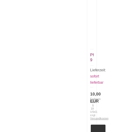
Pferde
9
Lieferzeit:
sofort
lieferbar
10,00
Endpreis
EUR
nach
§
19
UStG.
zzgl.
Versandkosten