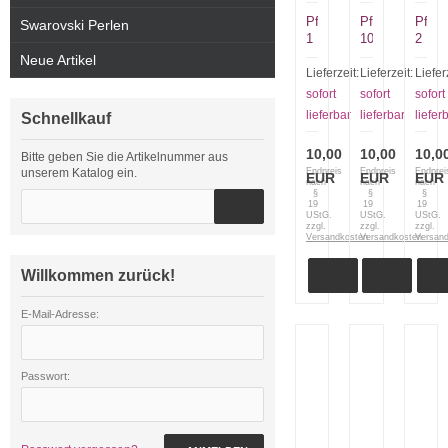
Pferde
Pferde
Pferd
Swarovski Perlen
1
10
2
Neue Artikel
Lieferzeit:
Lieferzeit:
Liefer
sofort
sofort
sofort
lieferbar
lieferbar
liefer
Schnellkauf
10,00
10,00
10,0
Bitte geben Sie die Artikelnummer aus
unserem Katalog ein.
Endpreis
Endpreis
Endprei
EUR
EUR
EUR
nach
nach
nach
§
§
§
19
19
19
UStG.
UStG.
UStG.
zzgl.
zzgl.
zzgl.
Versandkosten
Versandkosten
Versan
Willkommen zurück!
E-Mail-Adresse:
Passwort: