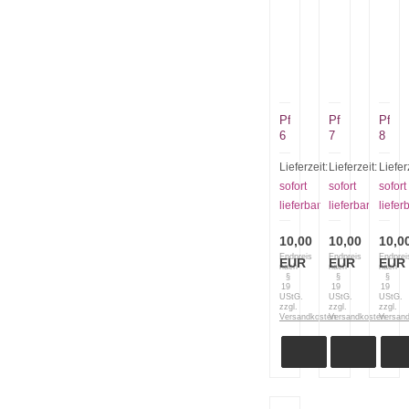
Pferde
Pferde
Pferd
6
7
8
Lieferzeit:
Lieferzeit:
Liefer
sofort
sofort
sofort
lieferbar
lieferbar
liefer
10,00
10,00
10,0
Endpreis
Endpreis
Endprei
EUR
EUR
EUR
nach
nach
nach
§
§
§
19
19
19
UStG.
UStG.
UStG.
zzgl.
zzgl.
zzgl.
Versandkosten
Versandkosten
Versan