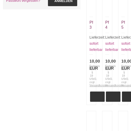
Passwort vergessen?
ANMELDEN
Pferde
Pferde
Pferd
3
4
5
Lieferzeit:
Lieferzeit:
Liefer
sofort
sofort
sofort
lieferbar
lieferbar
liefer
10,00
10,00
10,0
Endpreis
Endpreis
Endprei
EUR
EUR
EUR
nach
nach
nach
§
§
§
19
19
19
UStG.
UStG.
UStG.
zzgl.
zzgl.
zzgl.
Versandkosten
Versandkosten
Versan