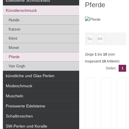
Edelsteine Schmucksets
Pferde
Künstlerschmuck
Hunde
Katzen
Klimt
Monet
Zeige
1
bis
10
(von
Pferde
insgesamt
10
Artikeln)
Van Gogh
Seiten:
1
künstliche und Glas Perlen
Modeschmuck
Muscheln
Preiswerte Edelsteine
Schalbroschen
SW-Perlen und Koralle