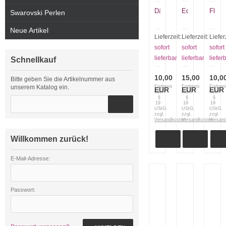
Dämmerung
Edelstahlarmb
Flußl
Swarovski Perlen
Neue Artikel
Lieferzeit:
Lieferzeit:
Liefer
sofort
sofort
sofort
lieferbar
lieferbar
liefer
Schnellkauf
10,00
15,00
10,0
Bitte geben Sie die Artikelnummer aus
unserem Katalog ein.
Endpreis
Endpreis
Endprei
EUR
EUR
EUR
nach
nach
nach
§
§
§
19
19
19
UStG.
UStG.
UStG.
zzgl.
zzgl.
zzgl.
Versandkosten
Versandkosten
Versan
Willkommen zurück!
E-Mail-Adresse:
Passwort: