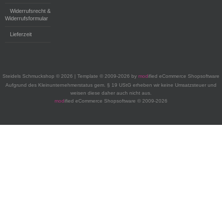
Widerrufsrecht &
Widerrufsformular
Lieferzeit
Steidels Schmuckshop © 2026 | Template © 2009-2026 by
mod
ified eCommerce Shopsoftware
Aufgrund des Kleinunternehmerstatus gem. § 19 UStG erheben wir keine Umsatzsteuer und
weisen diese daher auch nicht aus.
mod
ified eCommerce Shopsoftware © 2009-2026