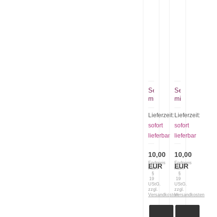
Seerosenteich
Seerosenteich
mit
mit
Brücke
Brücke
bunt
grün
Lieferzeit:
Lieferzeit:
sofort
sofort
lieferbar
lieferbar
10,00
10,00
Endpreis
Endpreis
EUR
EUR
nach
nach
§
§
19
19
UStG.
UStG.
zzgl.
zzgl.
Versandkosten
Versandkosten