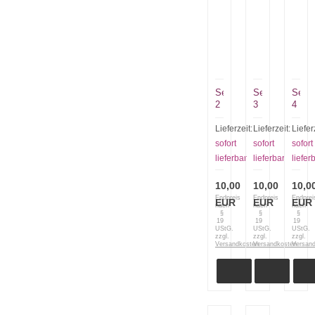
Seerosenteich
Seerosenteich
Seero
2
3
4
Lieferzeit:
Lieferzeit:
Liefer
sofort
sofort
sofort
lieferbar
lieferbar
liefer
10,00
10,00
10,0
Endpreis
Endpreis
Endprei
EUR
EUR
EUR
nach
nach
nach
§
§
§
19
19
19
UStG.
UStG.
UStG.
zzgl.
zzgl.
zzgl.
Versandkosten
Versandkosten
Versan