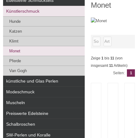
Edelsteine Schmucksets
Monet
Künstlerschmuck
Hunde
Katzen
Klimt
Monet
Zeige
1
bis
11
(von
Pferde
insgesamt
11
Artikeln)
Van Gogh
Seiten:
1
künstliche und Glas Perlen
Modeschmuck
Muscheln
Preiswerte Edelsteine
Schalbroschen
SW-Perlen und Koralle