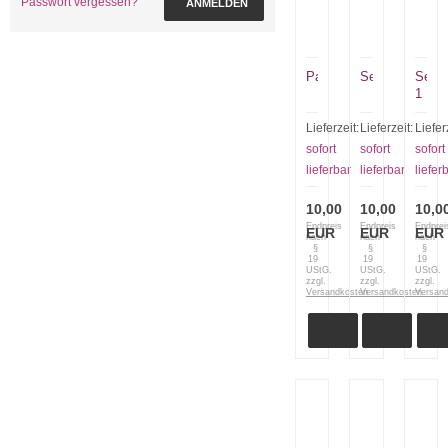
Passwort vergessen?
ANMELDEN
Park
Seerosen
Seero
1
Lieferzeit:
Lieferzeit:
Liefer
sofort
sofort
sofort
lieferbar
lieferbar
liefer
10,00
10,00
10,0
Endpreis
Endpreis
Endprei
EUR
EUR
EUR
nach
nach
nach
§
§
§
19
19
19
UStG.
UStG.
UStG.
zzgl.
zzgl.
zzgl.
Versandkosten
Versandkosten
Versan