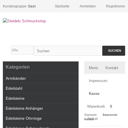
Kundengruppe:
Gast
Startseite
Anmelden
Registrieren
SUCHEN
Kategorien
Menü
Kontakt
Armbänder
Impressum
Edelstahl
Kasse
Edelsteine
Warenkorb
0
Edelsteine Anhänger
Startseite
Swarovski
Edelsteine Ohrringe
Artikel
Perlen