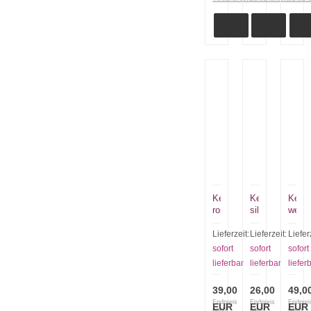
Kette
Kette
Kette
rosa
silbergrau
weiß
Lieferzeit:
Lieferzeit:
Liefer
sofort
sofort
sofort
lieferbar
lieferbar
liefer
39,00
26,00
49,0
Endpreis
Endpreis
Endprei
EUR
EUR
EUR
nach
nach
nach