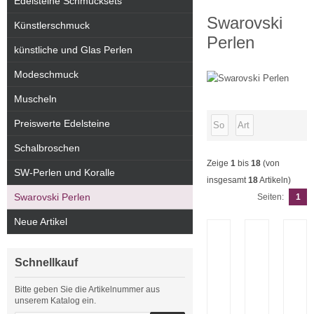
Edelsteine Schmucksets
Swarovski
Künstlerschmuck
Perlen
künstliche und Glas Perlen
Modeschmuck
Muscheln
Preiswerte Edelsteine
Schalbroschen
Zeige
1
bis
18
(von
SW-Perlen und Koralle
insgesamt
18
Artikeln)
Swarovski Perlen
Seiten:
1
Neue Artikel
Schnellkauf
Bitte geben Sie die Artikelnummer aus
unserem Katalog ein.