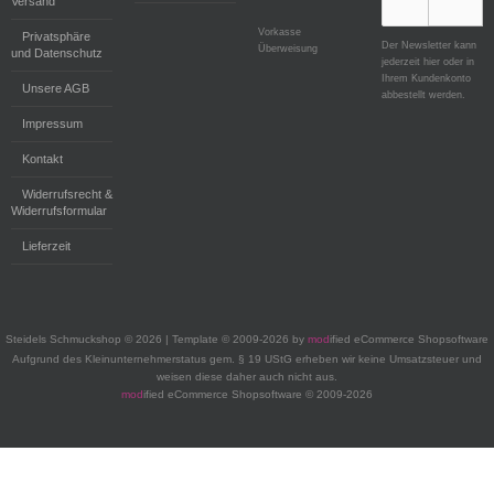
Versand
Vorkasse
Privatsphäre
Der Newsletter kann
Überweisung
und Datenschutz
jederzeit hier oder in
Ihrem Kundenkonto
Unsere AGB
abbestellt werden.
Impressum
Kontakt
Widerrufsrecht &
Widerrufsformular
Lieferzeit
Steidels Schmuckshop © 2026 | Template © 2009-2026 by
mod
ified eCommerce Shopsoftware
Aufgrund des Kleinunternehmerstatus gem. § 19 UStG erheben wir keine Umsatzsteuer und
weisen diese daher auch nicht aus.
mod
ified eCommerce Shopsoftware © 2009-2026