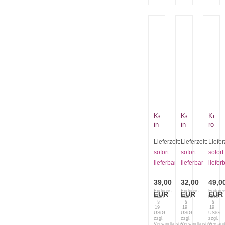
Kette
Kette
Kette
in
in
rosa
grün,
hellblau
bordeaux,gold
Lieferzeit:
Lieferzeit:
Liefer
sofort
sofort
sofort
lieferbar
lieferbar
liefer
39,00
32,00
49,0
Endpreis
Endpreis
Endprei
EUR
EUR
EUR
nach
nach
nach
§
§
§
19
19
19
UStG.
UStG.
UStG.
zzgl.
zzgl.
zzgl.
Versandkosten
Versandkosten
Versan