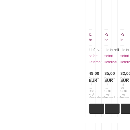
Kette
Kette
Kette
bordeaux
braun
in
borde
Lieferzeit:
Lieferzeit:
Liefer
sofort
sofort
sofort
lieferbar
lieferbar
liefer
49,00
35,00
32,0
Endpreis
Endpreis
Endprei
EUR
EUR
EUR
nach
nach
nach
§
§
§
19
19
19
UStG.
UStG.
UStG.
zzgl.
zzgl.
zzgl.
Versandkosten
Versandkosten
Versan