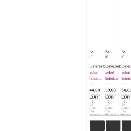
Kette
Kette
Kette
in
in
in
dunkelgrau
dunkelgrau
Goldt
Lieferzeit:
Lieferzeit:
Liefer
sofort
sofort
sofort
lieferbar
lieferbar
liefer
44,00
39,00
54,0
Endpreis
Endpreis
Endprei
EUR
EUR
EUR
nach
nach
nach
§
§
§
19
19
19
UStG.
UStG.
UStG.
zzgl.
zzgl.
zzgl.
Versandkosten
Versandkosten
Versan