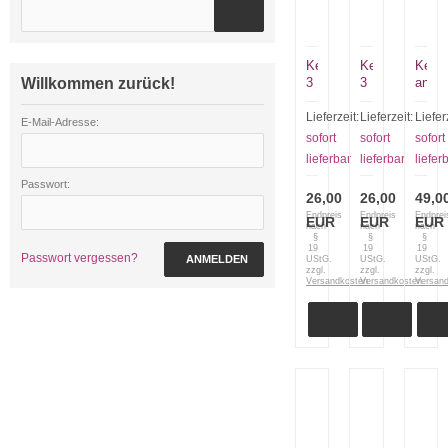
Kette
Kette
Kette
Willkommen zurück!
3
3
anthra
farbig
farbig
Lieferzeit:
Lieferzeit:
Liefer
E-Mail-Adresse:
sofort
sofort
sofort
lieferbar
lieferbar
liefer
Passwort:
26,00
26,00
49,0
Endpreis
Endpreis
Endprei
EUR
EUR
EUR
nach
nach
nach
§
§
§
19
19
19
Passwort vergessen?
ANMELDEN
UStG.
UStG.
UStG.
zzgl.
zzgl.
zzgl.
Versandkosten
Versandkosten
Versan