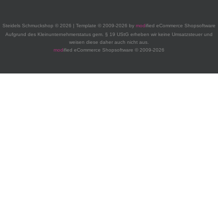
Steidels Schmuckshop © 2026 | Template © 2009-2026 by
mod
ified eCommerce Shopsoftware
Aufgrund des Kleinunternehmerstatus gem. § 19 UStG erheben wir keine Umsatzsteuer und
weisen diese daher auch nicht aus.
mod
ified eCommerce Shopsoftware © 2009-2026