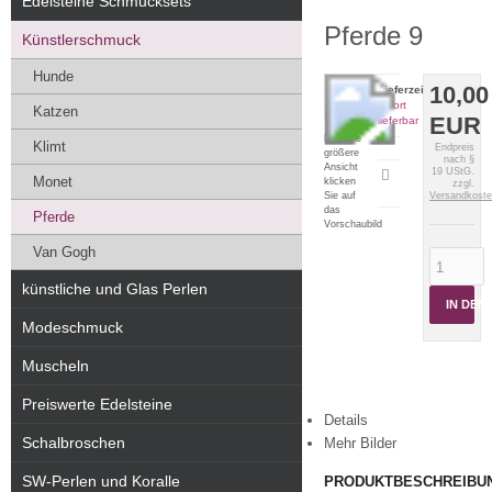
Edelsteine Schmucksets
Pferde 9
Künstlerschmuck
Hunde
10,00
Lieferzeit:
sofort
Katzen
EUR
lieferbar
Für eine
Klimt
Endpreis
größere
nach §
Ansicht
19 UStG.
Artikeldatenblatt
Monet
klicken
zzgl.
drucken
Sie auf
Versandkost
das
Pferde
Vorschaubild
Van Gogh
künstliche und Glas Perlen
IN DE
Modeschmuck
Muscheln
Preiswerte Edelsteine
Details
Schalbroschen
Mehr Bilder
SW-Perlen und Koralle
PRODUKTBESCHREIBU