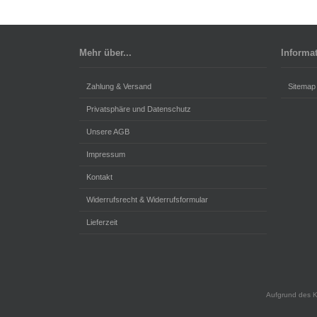
Mehr über...
Informa
Zahlung & Versand
Sitemap
Privatsphäre und Datenschutz
Unsere AGB
Impressum
Kontakt
Widerrufsrecht & Widerrufsformular
Lieferzeit
Aufgrund des K