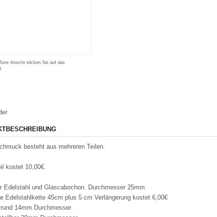
ßere Ansicht klicken Sie auf das
d
der
KTBESCHREIBUNG
chmuck besteht aus mehreren Teilen.
il kostet 10,00€.
r Edelstahl und Glascabochon. Durchmesser 25mm
 Edelstahlkette 45cm plus 5 cm Verlängerung kostet 6,00€
s rund 14mm Durchmesser