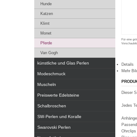
Hunde
Katzen
Klimt
Monet
Für eine grö
Pferde
Vorschaubil
Van Gogh
künstliche und Glas Perlen
Details
Mehr Bil
Modeschmuck
PRODU
Muscheln
Dieser S
Preiswerte Edelsteine
Jedes Te
Schalbroschen
SW-Perlen und Koralle
Anhänge
Passende
Swarovski Perlen
Ohrclip