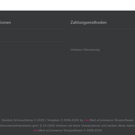
tionen
Zahlungsmethoden
Vorkasse Überweisung
Steidels Schmuckshop © 2026 | Template © 2009-2026 by
mod
ified eCommerce Shopsoftware
leinunternehmerstatus gem. § 19 UStG erheben wir keine Umsatzsteuer und weisen diese daher 
mod
ified eCommerce Shopsoftware © 2009-2026