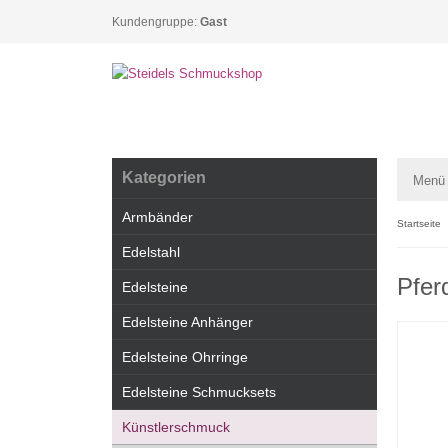
Kundengruppe:
Gast
Kategorien
Menü
Armbänder
Startseite
Edelstahl
Pfer
Edelsteine
Edelsteine Anhänger
Edelsteine Ohrringe
Edelsteine Schmucksets
Künstlerschmuck