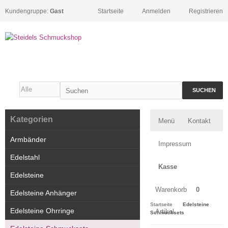
Kundengruppe:
Gast
Startseite
Anmelden
Registrieren
SUCHEN
Kategorien
Menü
Kontakt
Armbänder
Impressum
Edelstahl
Kasse
Edelsteine
Warenkorb
0
Edelsteine Anhänger
Startseite
Edelsteine
Edelsteine Ohrringe
Artikel
Schmucksets