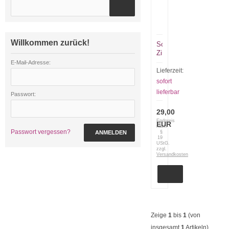
Willkommen zurück!
Schmuckset
Zirkonia
grün
E-Mail-Adresse:
Lieferzeit:
sofort
lieferbar
Passwort:
29,00
Endpreis
EUR
nach
Passwort vergessen?
ANMELDEN
§
19
UStG.
zzgl.
Versandkosten
Zeige
1
bis
1
(von
insgesamt
1
Artikeln)