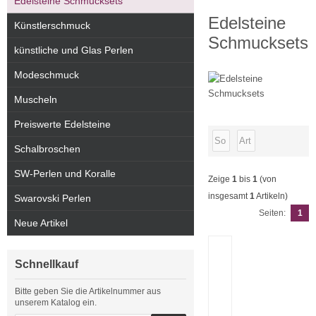
Edelsteine Schmucksets
Edelsteine
Künstlerschmuck
Schmucksets
künstliche und Glas Perlen
Modeschmuck
Muscheln
Preiswerte Edelsteine
Schalbroschen
SW-Perlen und Koralle
Zeige
1
bis
1
(von
insgesamt
1
Artikeln)
Swarovski Perlen
Seiten:
1
Neue Artikel
Schnellkauf
Bitte geben Sie die Artikelnummer aus
unserem Katalog ein.