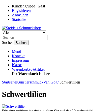
Kundengruppe:
Gast
Registrieren
Anmelden
Startseite
Suchen
Suchen
Menü
Kontakt
Impressum
Kasse
Warenkorb
(
0
)
Artikel
Ihr Warenkorb ist leer.
Startseite
Künstlerschmuck
Van Gogh
Schwertlilien
Schwertlilien
Für eine größere Ansicht klicken Sie auf das Vorschaubild