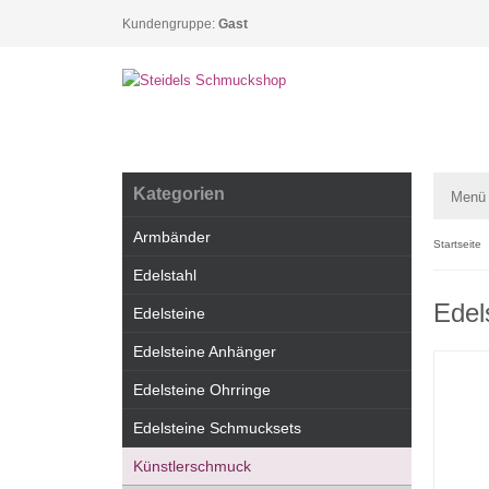
Kundengruppe:
Gast
Kategorien
Menü
Armbänder
Startseite
Edelstahl
Edel
Edelsteine
Edelsteine Anhänger
Edelsteine Ohrringe
Edelsteine Schmucksets
Künstlerschmuck