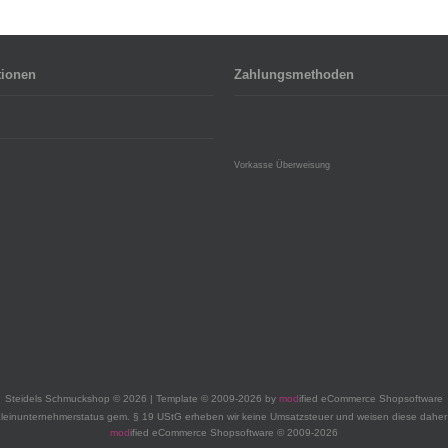
tionen
Zahlungsmethoden
Vorkasse Überweisung
Steidels Schmuckshop © 2026 | Template © 2009-2026 by
mod
ified eCommerce Shopsoftware
leinunternehmerstatus gem. § 19 UStG erheben wir keine Umsatzsteuer und weisen diese daher 
mod
ified eCommerce Shopsoftware © 2009-2026