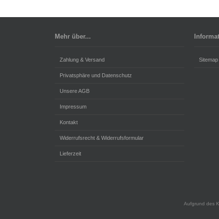
Mehr über...
Informa
Zahlung & Versand
Sitemap
Privatsphäre und Datenschutz
Unsere AGB
Impressum
Kontakt
Widerrufsrecht & Widerrufsformular
Lieferzeit
Aufgrund des K