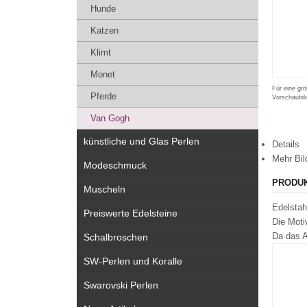
Hunde
Katzen
Klimt
Monet
Für eine grö
Pferde
Vorschaubil
Van Gogh
künstliche und Glas Perlen
Details
Mehr Bil
Modeschmuck
PRODU
Muscheln
Edelstah
Preiswerte Edelsteine
Die Mot
Da das A
Schalbroschen
SW-Perlen und Koralle
Swarovski Perlen