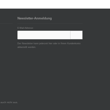
Newsletter-Anmeldung
E-Mail-Adresse:
Der Newsletter kann jederzeit hier oder in Ihrem Kundenkonto
abbestellt werden.
auch nicht aus.