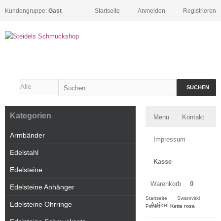
Kundengruppe:
Gast
Startseite
Anmelden
Registrieren
SUCHEN
Kategorien
Menü
Kontakt
Armbänder
Impressum
Edelstahl
Kasse
Edelsteine
Warenkorb
0
Edelsteine Anhänger
Startseite
Swarovski
Edelsteine Ohrringe
Artikel
Perlen
Kette rosa