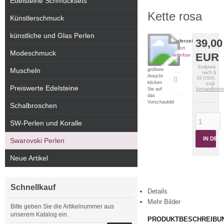
Edelsteine Schmucksets
Kette rosa
Künstlerschmuck
künstliche und Glas Perlen
39,00
Lieferzeit:
sofort
Modeschmuck
EUR
lieferbar
Für eine
Endpreis
Muscheln
größere
nach §
Ansicht
19 UStG.
Artikeldatenblatt
klicken
zzgl.
Preiswerte Edelsteine
drucken
Sie auf
Versandkost
das
Vorschaubild
Schalbroschen
SW-Perlen und Koralle
IN DE
Swarovski Perlen
Neue Artikel
Schnellkauf
Details
Mehr Bilder
Bitte geben Sie die Artikelnummer aus
unserem Katalog ein.
PRODUKTBESCHREIBU