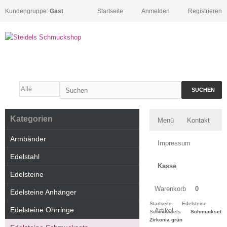
Kundengruppe:
Gast
Startseite
Anmelden
Registrieren
SUCHEN
Kategorien
Menü
Kontakt
Armbänder
Impressum
Edelstahl
Kasse
Edelsteine
Warenkorb
0
Edelsteine Anhänger
Startseite
Edelsteine
Edelsteine Ohrringe
Artikel
Schmucksets
Schmuckset
Zirkonia grün