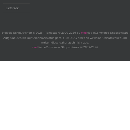
Lieferzeit
Steidels Schmuckshop © 2026 | Template © 2009-2026 by
mod
ified eCommerce Shopsoftware
Aufgrund des Kleinunternehmerstatus gem. § 19 UStG erheben wir keine Umsatzsteuer und
weisen diese daher auch nicht aus.
mod
ified eCommerce Shopsoftware © 2009-2026