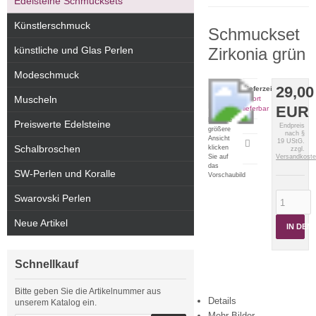
Edelsteine Schmucksets
Künstlerschmuck
Schmuckset
künstliche und Glas Perlen
Zirkonia grün
Modeschmuck
29,00
Lieferzeit:
Muscheln
sofort
EUR
lieferbar
Für eine
Preiswerte Edelsteine
Endpreis
größere
nach §
Ansicht
19 UStG.
Artikeldatenblatt
Schalbroschen
klicken
zzgl.
drucken
Sie auf
Versandkost
das
SW-Perlen und Koralle
Vorschaubild
Swarovski Perlen
Neue Artikel
IN DE
Schnellkauf
Bitte geben Sie die Artikelnummer aus
Details
unserem Katalog ein.
Mehr Bilder