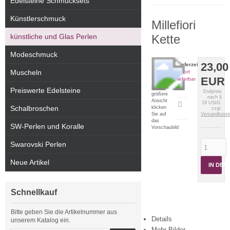
Edelsteine Schmucksets
Künstlerschmuck
Millefiori
künstliche und Glas Perlen
Kette
Modeschmuck
23,00
Lieferzeit:
Muscheln
sofort
EUR
lieferbar
Für eine
Preiswerte Edelsteine
Endpreis
größere
nach §
Ansicht
19 UStG.
Artikeldatenblatt
Schalbroschen
klicken
zzgl.
drucken
Sie auf
Versandkost
das
SW-Perlen und Koralle
Vorschaubild
Swarovski Perlen
Neue Artikel
IN DE
Schnellkauf
Bitte geben Sie die Artikelnummer aus
Details
unserem Katalog ein.
Mehr Bilder