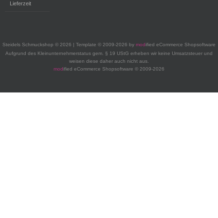
Lieferzeit
Steidels Schmuckshop © 2026 | Template © 2009-2026 by
mod
ified eCommerce Shopsoftware
Aufgrund des Kleinunternehmerstatus gem. § 19 UStG erheben wir keine Umsatzsteuer und
weisen diese daher auch nicht aus.
mod
ified eCommerce Shopsoftware © 2009-2026