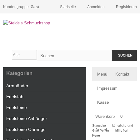
Kundengruppe:
Gast
Startseite
Anmelden
Registrieren
SUCHEN
Kategorien
Menü
Kontakt
Armbänder
Impressum
Edelstahl
Kasse
Edelsteine
Warenkorb
0
Edelsteine Anhänger
Startseite
künstliche und
Edelsteine Ohrringe
Artikel
Glas Perlen
Millefiori
Kette