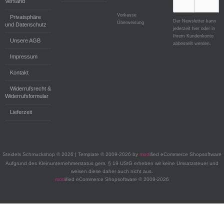
Versand
Vorkasse
Privatsphäre
Der Newsletter kann
Überweisung
und Datenschutz
jederzeit hier oder in
Ihrem Kundenkonto
Unsere AGB
abbestellt werden.
Impressum
Kontakt
Widerrufsrecht &
Widerrufsformular
Lieferzeit
Steidels Schmuckshop © 2026 | Template © 2009-2026 by
mod
ified eCommerce Shopsoftware
Aufgrund des Kleinunternehmerstatus gem. § 19 UStG erheben wir keine Umsatzsteuer und
weisen diese daher auch nicht aus.
mod
ified eCommerce Shopsoftware © 2009-2026