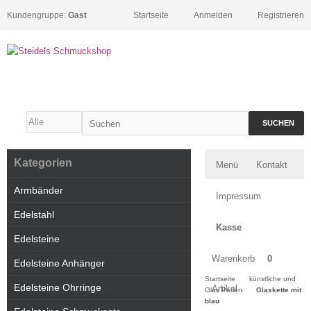
Kundengruppe:
Gast
Startseite
Anmelden
Registrieren
SUCHEN
Kategorien
Menü
Kontakt
Armbänder
Impressum
Edelstahl
Kasse
Edelsteine
Warenkorb
0
Edelsteine Anhänger
Startseite
künstliche und
Edelsteine Ohrringe
Artikel
Glas Perlen
Glaskette mit
blau