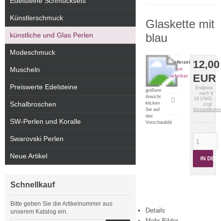
Edelsteine Schmucksets
Künstlerschmuck
Glaskette mit
künstliche und Glas Perlen
blau
Modeschmuck
12,00
Lieferzeit:
Muscheln
sofort
EUR
lieferbar
Für eine
Preiswerte Edelsteine
Endpreis
größere
nach §
Ansicht
19 UStG.
Artikeldatenblatt
Schalbroschen
klicken
zzgl.
drucken
Sie auf
Versandkost
das
SW-Perlen und Koralle
Vorschaubild
Swarovski Perlen
Neue Artikel
IN DE
Schnellkauf
Bitte geben Sie die Artikelnummer aus
Details
unserem Katalog ein.
Mehr Bilder