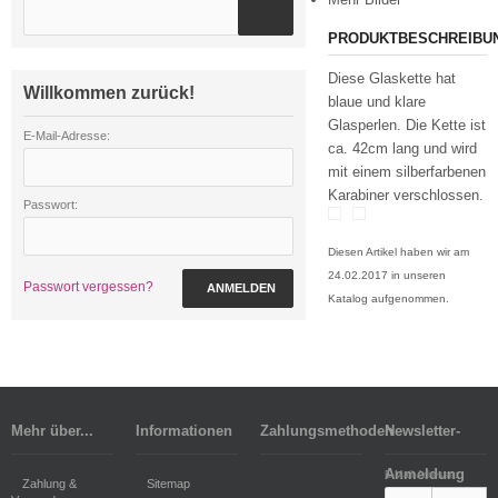
PRODUKTBESCHREIBU
Diese Glaskette hat
Willkommen zurück!
blaue und klare
Glasperlen. Die Kette ist
E-Mail-Adresse:
ca. 42cm lang und wird
mit einem silberfarbenen
Karabiner verschlossen.
Passwort:
Diesen Artikel haben wir am
24.02.2017 in unseren
Passwort vergessen?
ANMELDEN
Katalog aufgenommen.
Mehr über...
Informationen
Zahlungsmethoden
Newsletter-
Anmeldung
E-Mail-Adresse:
Zahlung &
Sitemap