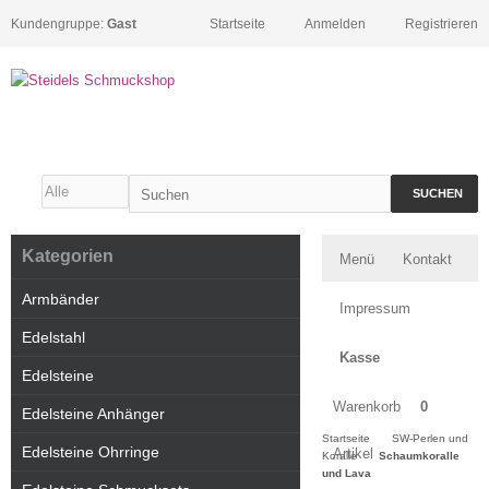
Kundengruppe:
Gast
Startseite
Anmelden
Registrieren
SUCHEN
Kategorien
Menü
Kontakt
Armbänder
Impressum
Edelstahl
Kasse
Edelsteine
Warenkorb
0
Edelsteine Anhänger
Startseite
SW-Perlen und
Edelsteine Ohrringe
Artikel
Koralle
Schaumkoralle
und Lava