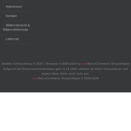
Impressum
Kontakt
Widerrufsrecht &
Widerrufsformular
Lieferzeit
Steidels Schmuckshop © 2026 | Template © 2009-2026 by
mod
ified eCommerce Shopsoftware
Aufgrund des Kleinunternehmerstatus gem. § 19 UStG erheben wir keine Umsatzsteuer und
weisen diese daher auch nicht aus.
mod
ified eCommerce Shopsoftware © 2009-2026