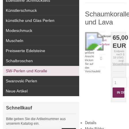
Edelsteine Schmucksets
Künstlerschmuck
Schaumkorall
künstliche und Glas Perlen
und Lava
Modeschmuck
65,00
Lieferzeit:
Muscheln
sofort
EUR
lieferbar
Für eine
Preiswerte Edelsteine
Endpreis
größere
nach §
Ansicht
19 UStG.
Artikeldatenblatt
Schalbroschen
klicken
zzgl.
drucken
Sie auf
Versandkost
das
SW-Perlen und Koralle
Vorschaubild
Swarovski Perlen
Neue Artikel
IN DE
Schnellkauf
Bitte geben Sie die Artikelnummer aus
Details
unserem Katalog ein.
Mehr Bilder