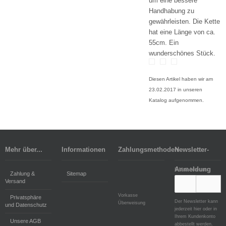
um eine bessere
Handhabung zu
gewährleisten. Die Kette
hat eine Länge von ca.
55cm. Ein
wunderschönes Stück.
Diesen Artikel haben wir am
23.02.2017 in unseren
Katalog aufgenommen.
Mehr über...
Informationen
Zahlungsmethoden
Newsletter-
Anmeldung
E-Mail-Adresse:
Zahlung &
Sitemap
Versand
Vorkasse
Privatsphäre
Der Newsletter kann
Überweisung
und Datenschutz
jederzeit hier oder in
Ihrem Kundenkonto
Unsere AGB
abbestellt werden.