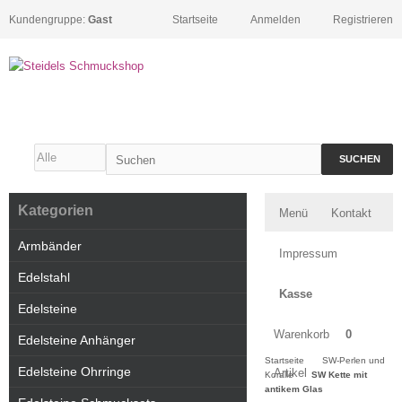
Kundengruppe:
Gast
Startseite
Anmelden
Registrieren
SUCHEN
Kategorien
Menü
Kontakt
Armbänder
Impressum
Edelstahl
Kasse
Edelsteine
Warenkorb
0
Edelsteine Anhänger
Startseite
SW-Perlen und
Edelsteine Ohrringe
Artikel
Koralle
SW Kette mit
antikem Glas