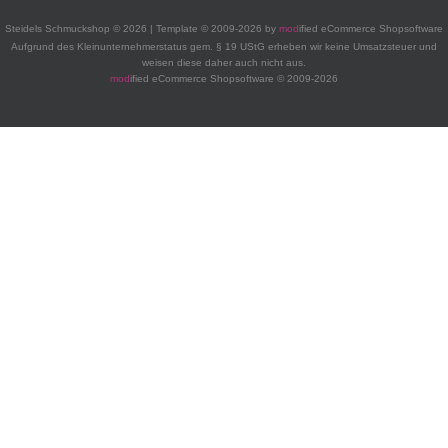
Steidels Schmuckshop © 2026 | Template © 2009-2026 by
mod
ified eCommerce Shopsoftware
Aufgrund des Kleinunternehmerstatus gem. § 19 UStG erheben wir keine Umsatzsteuer und
weisen diese daher auch nicht aus.
mod
ified eCommerce Shopsoftware © 2009-2026