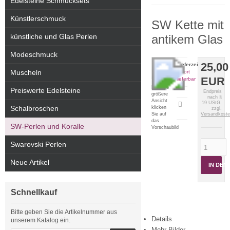
Edelsteine Schmucksets
Künstlerschmuck
SW Kette mit
künstliche und Glas Perlen
antikem Glas
Modeschmuck
25,00
Lieferzeit:
Muscheln
sofort
EUR
lieferbar
Für eine
Preiswerte Edelsteine
Endpreis
größere
nach §
Ansicht
19 UStG.
Artikeldatenblatt
Schalbroschen
klicken
zzgl.
drucken
Sie auf
Versandkost
das
SW-Perlen und Koralle
Vorschaubild
Swarovski Perlen
Neue Artikel
IN DE
Schnellkauf
Bitte geben Sie die Artikelnummer aus
Details
unserem Katalog ein.
Mehr Bilder