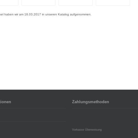
ikel haben wir am 18.03.2017 in unseren Katalog aufgenommen.
tionen
Zahlungsmethoden
Vorkasse Überweisung