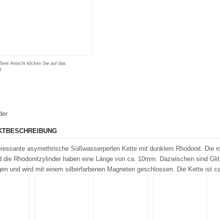
ßere Ansicht klicken Sie auf das
d
der
KTBESCHREIBUNG
eressante asymethrische Süßwasserperlen Kette mit dunklem Rhodonit. Die ro
die Rhodonitzylinder haben eine Länge von ca. 10mm. Dazwischen sind Glitzer
en und wird mit einem silberfarbenen Magneten geschlossen. Die Kette ist c