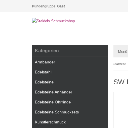
Kundengruppe:
Gast
Kategorien
Menü
Armbänder
Startseite
Edelstahl
SW K
Edelsteine
Edelsteine Anhänger
Edelsteine Ohrringe
Edelsteine Schmucksets
Künstlerschmuck