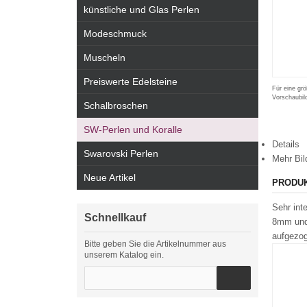
künstliche und Glas Perlen
Modeschmuck
Muscheln
Preiswerte Edelsteine
Für eine grö
Vorschaubil
Schalbroschen
SW-Perlen und Koralle
Details
Swarovski Perlen
Mehr Bil
Neue Artikel
PRODU
Sehr int
Schnellkauf
8mm und 
aufgezog
Bitte geben Sie die Artikelnummer aus
unserem Katalog ein.