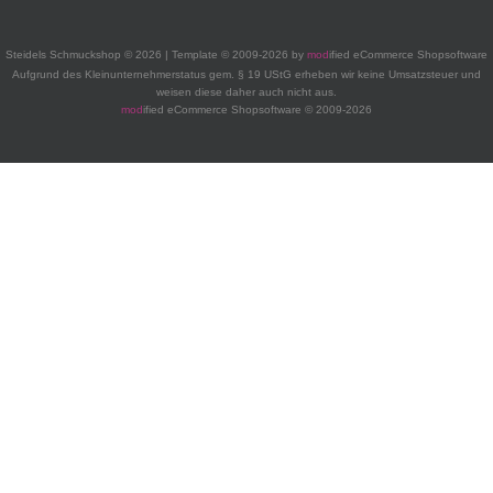
Steidels Schmuckshop © 2026 | Template © 2009-2026 by
mod
ified eCommerce Shopsoftware
Aufgrund des Kleinunternehmerstatus gem. § 19 UStG erheben wir keine Umsatzsteuer und
weisen diese daher auch nicht aus.
mod
ified eCommerce Shopsoftware © 2009-2026