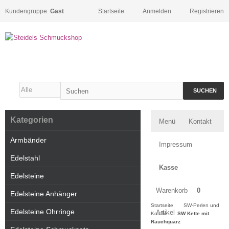
Kundengruppe:
Gast
Startseite
Anmelden
Registrieren
SUCHEN
Kategorien
Menü
Kontakt
Armbänder
Impressum
Edelstahl
Kasse
Edelsteine
Warenkorb
0
Edelsteine Anhänger
Startseite
SW-Perlen und
Edelsteine Ohrringe
Artikel
Koralle
SW Kette mit
Rauchquarz