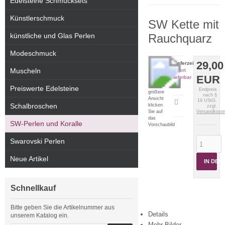
Edelsteine Schmucksets
Künstlerschmuck
SW Kette mit
künstliche und Glas Perlen
Rauchquarz
Modeschmuck
29,00
Lieferzeit:
Muscheln
sofort
EUR
lieferbar
Für eine
Preiswerte Edelsteine
Endpreis
größere
nach §
Ansicht
19 UStG.
Artikeldatenblatt
Schalbroschen
klicken
zzgl.
drucken
Sie auf
Versandkost
das
SW-Perlen und Koralle
Vorschaubild
Swarovski Perlen
Neue Artikel
IN DE
Schnellkauf
Bitte geben Sie die Artikelnummer aus
Details
unserem Katalog ein.
Mehr Bilder