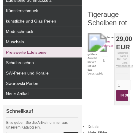
Edelsteine Schmucksets
Künstlerschmuck
Tigerauge
künstliche und Glas Perlen
Scheiben rot
Modeschmuck
29,00
Lieferzeit:
Muscheln
sofort
EUR
lieferbar
Für eine
Preiswerte Edelsteine
Endpreis
größere
nach §
Ansicht
19 UStG.
Artikeldatenblatt
Schalbroschen
klicken
zzgl.
drucken
Sie auf
Versandkost
das
SW-Perlen und Koralle
Vorschaubild
Swarovski Perlen
Neue Artikel
IN DE
Schnellkauf
Bitte geben Sie die Artikelnummer aus
Details
unserem Katalog ein.
Mehr Bilder