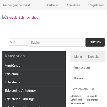
Kundengruppe:
Gast
Startseite
Anmelden
Registrieren
SUCHEN
Kategorien
Menü
Kontakt
Armbänder
Impressum
Edelstahl
Kasse
Edelsteine
Warenkorb
0
Edelsteine Anhänger
Startseite
Preiswerte
Edelsteine Ohrringe
Artikel
Edelsteine
Tigerauge
Scheiben rot