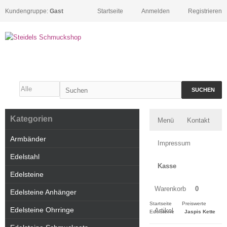
Kundengruppe:
Gast
Startseite
Anmelden
Registrieren
SUCHEN
Kategorien
Menü
Kontakt
Armbänder
Impressum
Edelstahl
Kasse
Edelsteine
Warenkorb
0
Edelsteine Anhänger
Startseite
Preiswerte
Edelsteine Ohrringe
Artikel
Edelsteine
Jaspis Kette