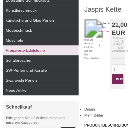
Edelsteine Schmucksets
Jaspis Kette
Künstlerschmuck
künstliche und Glas Perlen
21,00
Lieferzeit:
sofort
Modeschmuck
EUR
lieferbar
Für eine
Endpreis
Muscheln
größere
nach §
Ansicht
19 UStG.
Artikeldatenblatt
klicken
zzgl.
Preiswerte Edelsteine
drucken
Sie auf
Versandkost
das
Vorschaubild
Schalbroschen
SW-Perlen und Koralle
IN DE
Swarovski Perlen
Neue Artikel
Schnellkauf
Details
Mehr Bilder
Bitte geben Sie die Artikelnummer aus
unserem Katalog ein.
PRODUKTBESCHREIBU