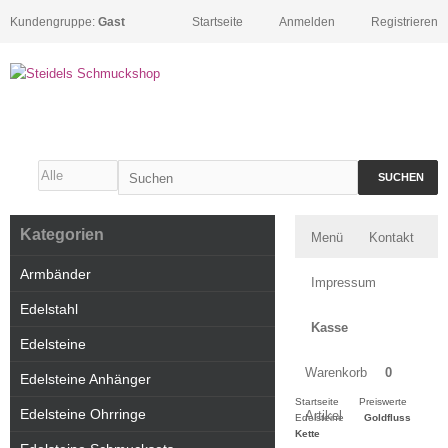
Kundengruppe:
Gast
Startseite
Anmelden
Registrieren
SUCHEN
Kategorien
Menü
Kontakt
Armbänder
Impressum
Edelstahl
Kasse
Edelsteine
Warenkorb
0
Edelsteine Anhänger
Startseite
Preiswerte
Edelsteine Ohrringe
Artikel
Edelsteine
Goldfluss
Kette