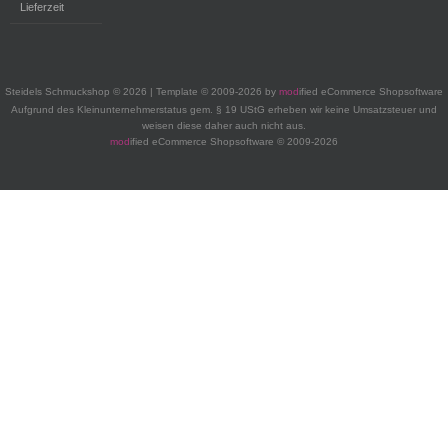
Lieferzeit
Steidels Schmuckshop © 2026 | Template © 2009-2026 by
mod
ified eCommerce Shopsoftware
Aufgrund des Kleinunternehmerstatus gem. § 19 UStG erheben wir keine Umsatzsteuer und
weisen diese daher auch nicht aus.
mod
ified eCommerce Shopsoftware © 2009-2026