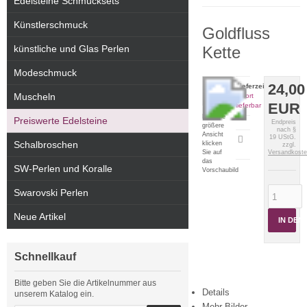
Edelsteine Schmucksets
Künstlerschmuck
Goldfluss
künstliche und Glas Perlen
Kette
Modeschmuck
24,00
Lieferzeit:
Muscheln
sofort
EUR
lieferbar
Für eine
Preiswerte Edelsteine
Endpreis
größere
nach §
Ansicht
19 UStG.
Artikeldatenblatt
Schalbroschen
klicken
zzgl.
drucken
Sie auf
Versandkost
das
SW-Perlen und Koralle
Vorschaubild
Swarovski Perlen
Neue Artikel
IN DE
Schnellkauf
Bitte geben Sie die Artikelnummer aus
Details
unserem Katalog ein.
Mehr Bilder