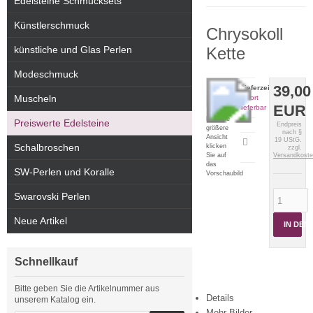
Edelsteine Schmucksets
Künstlerschmuck
Chrysokoll
künstliche und Glas Perlen
Kette
Modeschmuck
39,00
Lieferzeit:
Muscheln
sofort
EUR
lieferbar
Für eine
Preiswerte Edelsteine
Endpreis
größere
nach §
Ansicht
19 UStG.
Artikeldatenblatt
Schalbroschen
klicken
zzgl.
drucken
Sie auf
Versandkost
das
SW-Perlen und Koralle
Vorschaubild
Swarovski Perlen
Neue Artikel
IN DE
Schnellkauf
Bitte geben Sie die Artikelnummer aus
Details
unserem Katalog ein.
Mehr Bilder