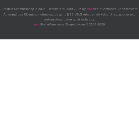
Steidels Schmuckshop © 2026 | Template © 2009-2026 by
mod
ified eCommerce Shopsoftware
Aufgrund des Kleinunternehmerstatus gem. § 19 UStG erheben wir keine Umsatzsteuer und
weisen diese daher auch nicht aus.
mod
ified eCommerce Shopsoftware © 2009-2026