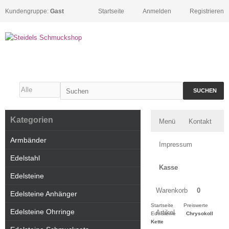
Kundengruppe:
Gast
Startseite
Anmelden
Registrieren
SUCHEN
Kategorien
Menü
Kontakt
Armbänder
Impressum
Edelstahl
Kasse
Edelsteine
Warenkorb
0
Edelsteine Anhänger
Startseite
Preiswerte
Edelsteine Ohrringe
Artikel
Edelsteine
Chrysokoll
Kette