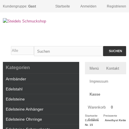
Kundengruppe:
Gast
Startseite
Anmelden
Registrieren
SUCHEN
Kategorien
Menü
Kontakt
Armbänder
Impressum
Edelstahl
Kasse
Edelsteine
Warenkorb
0
Edelsteine Anhänger
Startseite
Preiswerte
Edelsteine Ohrringe
Artikel
Edelsteine
Amethyst Kette
Nr. 15