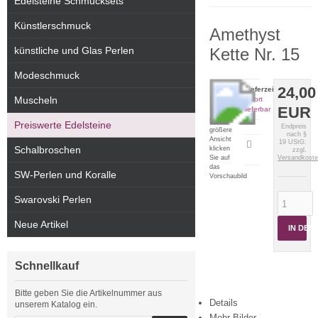
Edelsteine Schmucksets
Künstlerschmuck
Amethyst
künstliche und Glas Perlen
Kette Nr. 15
Modeschmuck
24,00
Lieferzeit:
Muscheln
sofort
EUR
lieferbar
Für eine
Preiswerte Edelsteine
Endpreis
größere
nach §
Ansicht
19 UStG.
Artikeldatenblatt
Schalbroschen
klicken
zzgl.
drucken
Sie auf
Versandkost
das
SW-Perlen und Koralle
Vorschaubild
Swarovski Perlen
Neue Artikel
IN DE
Schnellkauf
Bitte geben Sie die Artikelnummer aus
Details
unserem Katalog ein.
Mehr Bilder