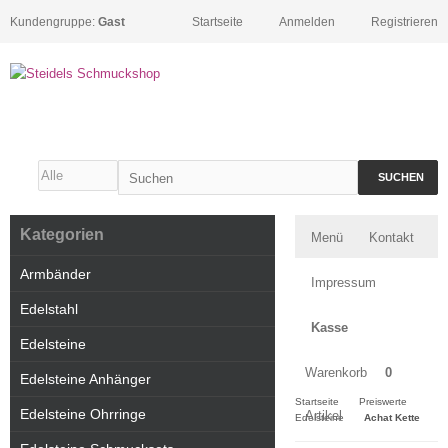
Kundengruppe:
Gast
Startseite
Anmelden
Registrieren
SUCHEN
Kategorien
Menü
Kontakt
Armbänder
Impressum
Edelstahl
Kasse
Edelsteine
Warenkorb
0
Edelsteine Anhänger
Startseite
Preiswerte
Edelsteine Ohrringe
Artikel
Edelsteine
Achat Kette