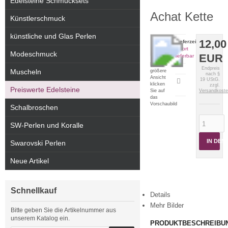
Edelsteine Schmucksets
Achat Kette
Künstlerschmuck
künstliche und Glas Perlen
12,00
Lieferzeit:
sofort
Modeschmuck
EUR
lieferbar
Für eine
Endpreis
Muscheln
größere
nach §
Ansicht
19 UStG.
Artikeldatenblatt
klicken
zzgl.
Preiswerte Edelsteine
drucken
Sie auf
Versandkost
das
Vorschaubild
Schalbroschen
SW-Perlen und Koralle
IN DE
Swarovski Perlen
Neue Artikel
Schnellkauf
Details
Mehr Bilder
Bitte geben Sie die Artikelnummer aus
unserem Katalog ein.
PRODUKTBESCHREIBU