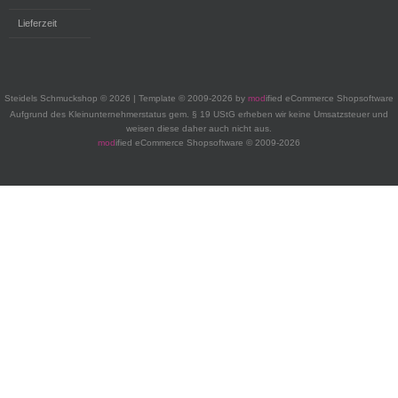
Lieferzeit
Steidels Schmuckshop © 2026 | Template © 2009-2026 by
mod
ified eCommerce Shopsoftware
Aufgrund des Kleinunternehmerstatus gem. § 19 UStG erheben wir keine Umsatzsteuer und
weisen diese daher auch nicht aus.
mod
ified eCommerce Shopsoftware © 2009-2026