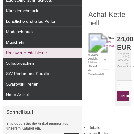
Edelsteine Schmucksets
Künstlerschmuck
Achat Kette
künstliche und Glas Perlen
hell
Modeschmuck
24,00
Lieferzeit:
Muscheln
sofort
EUR
lieferbar
Für eine
Preiswerte Edelsteine
Endpreis
größere
nach §
Ansicht
19 UStG.
Artikeldatenblatt
Schalbroschen
klicken
zzgl.
drucken
Sie auf
Versandkost
das
SW-Perlen und Koralle
Vorschaubild
Swarovski Perlen
Neue Artikel
IN DE
Schnellkauf
Bitte geben Sie die Artikelnummer aus
Details
unserem Katalog ein.
Mehr Bilder