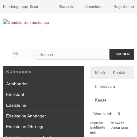
Kundengruppe:
Gast
Startseite
Anmelden
Registrieren
SUCHEN
Kategorien
Menü
Kontakt
Armbänder
Impressum
Edelstahl
Kasse
Edelsteine
Warenkorb
0
Edelsteine Anhänger
Startseite
Preiswerte
Edelsteine Ohrringe
Artikel
Edelsteine
Achat Kette
hell