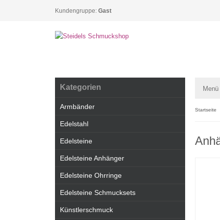
Kundengruppe:
Gast
Kategorien
Menü
Armbänder
Startseite
Edelstahl
Anhä
Edelsteine
Edelsteine Anhänger
Edelsteine Ohrringe
Edelsteine Schmucksets
Künstlerschmuck