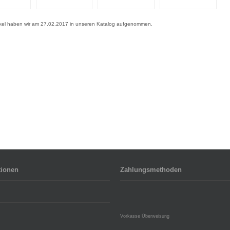
ikel haben wir am 27.02.2017 in unseren Katalog aufgenommen.
tionen
Zahlungsmethoden
Vorkasse Überweisung