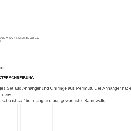
ßere Ansicht klicken Sie auf das
d
der
KTBESCHREIBUNG
es Set aus Anhänger und Ohrringe aus Perlmutt. Der Anhänger hat e
 breit.
skette ist ca 45cm lang und aus gewachster Baumwolle..