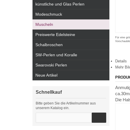
künstliche und Glas Perlen
Modeschmuck
Muscheln
Preiswerte Edelsteine
Für eine grö
Vorschaubil
Schalbroschen
SW-Perlen und Koralle
Details
Swarovski Perlen
Mehr Bil
Neue Artikel
PRODU
Anmutig
Schnellkauf
ca.30mm
Die Hal
Bitte geben Sie die Artikelnummer aus
unserem Katalog ein.