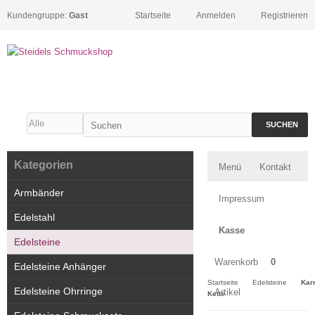
Kundengruppe:
Gast
Startseite
Anmelden
Registrieren
SUCHEN
Kategorien
Menü
Kontakt
Armbänder
Impressum
Edelstahl
Kasse
Edelsteine
Warenkorb
0
Edelsteine Anhänger
Startseite
Edelsteine
Kar
Edelsteine Ohrringe
Artikel
Kette