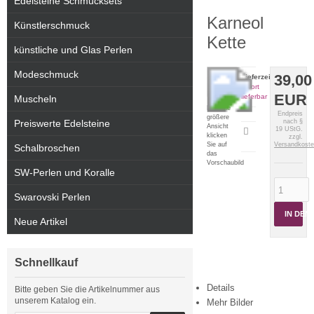
Edelsteine Schmucksets
Karneol
Künstlerschmuck
Kette
künstliche und Glas Perlen
Modeschmuck
39,00
Lieferzeit:
sofort
EUR
lieferbar
Muscheln
Für eine
Endpreis
größere
Preiswerte Edelsteine
nach §
Ansicht
19 UStG.
Artikeldatenblatt
klicken
zzgl.
drucken
Sie auf
Versandkost
Schalbroschen
das
Vorschaubild
SW-Perlen und Koralle
Swarovski Perlen
IN DE
Neue Artikel
Schnellkauf
Details
Bitte geben Sie die Artikelnummer aus
unserem Katalog ein.
Mehr Bilder