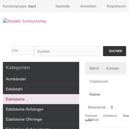
Kundengruppe:
Gast
Startseite
Anmelden
Registrieren
SUCHEN
Kategorien
Menü
Kontakt
Armbänder
Impressum
Edelstahl
Kasse
Edelsteine
Warenkorb
0
Edelsteine Anhänger
Startseite
Edelsteine
Gra
Edelsteine Ohrringe
Artikel
Kette