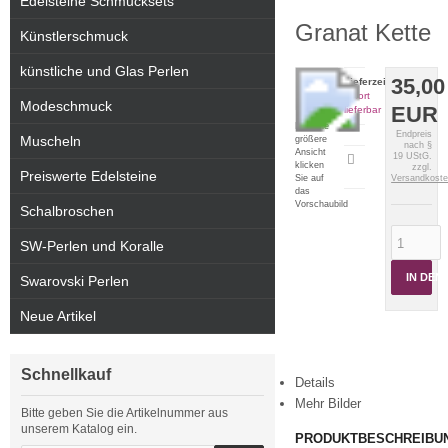
Edelsteine Schmucksets
Granat Kette
Künstlerschmuck
künstliche und Glas Perlen
35,00
Lieferzeit:
sofort
Modeschmuck
EUR
lieferbar
Für eine
Endpreis
Muscheln
größere
nach §
Ansicht
19 UStG.
Artikeldatenblatt
klicken
zzgl.
Preiswerte Edelsteine
drucken
Sie auf
Versandkost
das
Vorschaubild
Schalbroschen
SW-Perlen und Koralle
IN DE
Swarovski Perlen
Neue Artikel
Schnellkauf
Details
Mehr Bilder
Bitte geben Sie die Artikelnummer aus
unserem Katalog ein.
PRODUKTBESCHREIBU