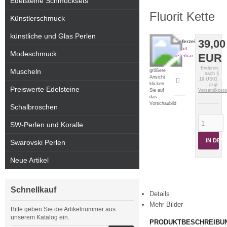
Edelsteine Schmucksets
Fluorit Kette
Künstlerschmuck
künstliche und Glas Perlen
39,00
Lieferzeit:
sofort
Modeschmuck
EUR
lieferbar
Für eine
Endpreis
Muscheln
größere
nach §
Ansicht
19 UStG.
Artikeldatenblatt
klicken
zzgl.
Preiswerte Edelsteine
drucken
Sie auf
Versandkost
das
Vorschaubild
Schalbroschen
SW-Perlen und Koralle
IN DE
Swarovski Perlen
Neue Artikel
Schnellkauf
Details
Mehr Bilder
Bitte geben Sie die Artikelnummer aus
unserem Katalog ein.
PRODUKTBESCHREIBU