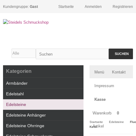
Kundengruppe:
Gast
Startseite
Anmelden
Registrieren
SUCHEN
Kategorien
Menü
Kontakt
Armbänder
Impressum
Edelstahl
Kasse
Edelsteine
Warenkorb
0
Edelsteine Anhänger
Startseite
Edelsteine
Fluo
Edelsteine Ohrringe
Artikel
Kette