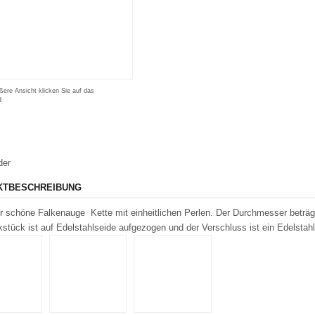
ßere Ansicht klicken Sie auf das
d
der
KTBESCHREIBUNG
r schöne Falkenauge Kette mit einheitlichen Perlen. Der Durchmesser beträg
tück ist auf Edelstahlseide aufgezogen und der Verschluss ist ein Edelstah