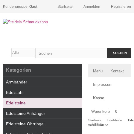
Kundengruppe:
Gast
Startseite
Anmelden
Registrieren
SUCHEN
Kategorien
Menü
Kontakt
Armbänder
Impressum
Edelstahl
Kasse
Edelsteine
Warenkorb
0
Edelsteine Anhänger
Startseite
Edelsteine
Edel
Edelsteine Ohrringe
Artikel
verschiedene