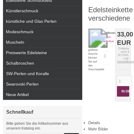
Edelsteine Schmucksets
Edelsteinkette
Künstlerschmuck
verschiedene
künstliche und Glas Perlen
Modeschmuck
33,00
Lieferzeit:
sofort
EUR
lieferbar
Muscheln
Für eine
Endpreis
größere
Preiswerte Edelsteine
nach §
Ansicht
19 UStG.
Artikeldatenblatt
klicken
zzgl.
drucken
Sie auf
Versandkost
Schalbroschen
das
Vorschaubild
SW-Perlen und Koralle
Swarovski Perlen
IN DE
Neue Artikel
Schnellkauf
Details
Bitte geben Sie die Artikelnummer aus
unserem Katalog ein.
Mehr Bilder