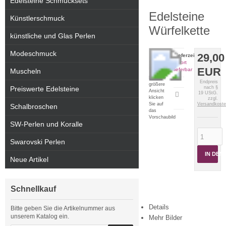
Edelsteine Schmucksets
Edelsteine
Künstlerschmuck
Würfelkette
künstliche und Glas Perlen
Modeschmuck
29,00
Lieferzeit:
sofort
EUR
lieferbar
Muscheln
Für eine
Endpreis
größere
Preiswerte Edelsteine
nach §
Ansicht
19 UStG.
Artikeldatenblatt
klicken
zzgl.
drucken
Sie auf
Versandkost
Schalbroschen
das
Vorschaubild
SW-Perlen und Koralle
Swarovski Perlen
IN DE
Neue Artikel
Schnellkauf
Details
Bitte geben Sie die Artikelnummer aus
unserem Katalog ein.
Mehr Bilder