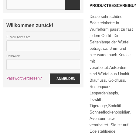
PRODUKTBESCHREIBU
Diese sehr schöne
Edelsteinkette in
Willkommen zurück!
Würfelform passt zu fast
jedem Outfit. Die
E-Mail-Adresse:
Seitenlänge der Würfel
beträgt ca. 8mm und
hier wurde auch Koralle
Passwort:
mit
verarbeitet.Außerdem
sind Würfel aus Unakit,
Passwort vergessen?
ANMELDEN
Blaufluss, Goldfluss,
Rosenquarz,
Leopardenjaspis,
Howlith,
Tigerauge,Sodalith,
Schneeflockenobsidian,
Aventurin usw.
verarbeitet. Sie ist auf
Edelstahlseide