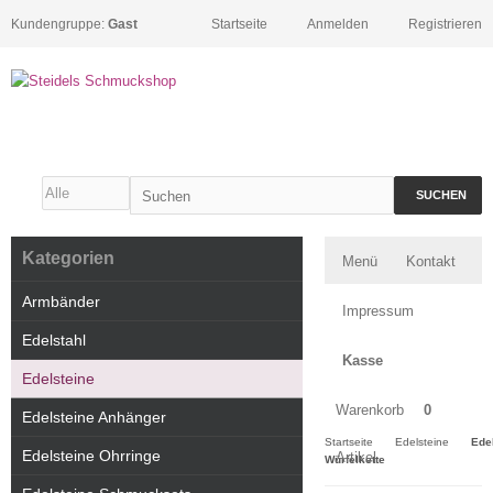
Kundengruppe:
Gast
Startseite
Anmelden
Registrieren
SUCHEN
Kategorien
Menü
Kontakt
Armbänder
Impressum
Edelstahl
Kasse
Edelsteine
Warenkorb
0
Edelsteine Anhänger
Startseite
Edelsteine
Ede
Edelsteine Ohrringe
Artikel
Würfelkette