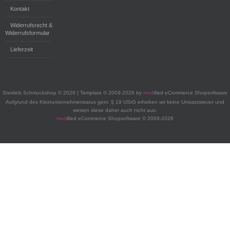
Kontakt
Widerrufsrecht &
Widerrufsformular
Lieferzeit
Steidels Schmuckshop © 2026 | Template © 2009-2026 by
mod
ified eCommerce Shopsoftware
Aufgrund des Kleinunternehmerstatus gem. § 19 UStG erheben wir keine Umsatzsteuer und
weisen diese daher auch nicht aus.
mod
ified eCommerce Shopsoftware © 2009-2026