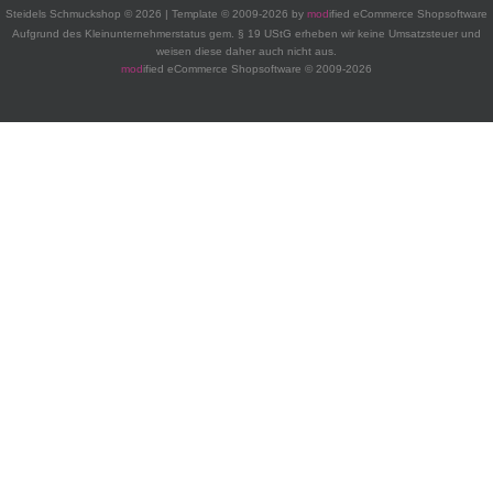
Steidels Schmuckshop © 2026 | Template © 2009-2026 by
mod
ified eCommerce Shopsoftware
Aufgrund des Kleinunternehmerstatus gem. § 19 UStG erheben wir keine Umsatzsteuer und
weisen diese daher auch nicht aus.
mod
ified eCommerce Shopsoftware © 2009-2026