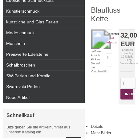
Edelsteine Schmucksets
Blaufluss
Künstlerschmuck
Kette
künstliche und Glas Perlen
Modeschmuck
32,00
Lieferzeit:
sofort
EUR
lieferbar
Muscheln
Für eine
Endpreis
größere
Preiswerte Edelsteine
nach §
Ansicht
19 UStG.
Artikeldatenblatt
klicken
zzgl.
drucken
Sie auf
Versandkost
Schalbroschen
das
Vorschaubild
SW-Perlen und Koralle
Swarovski Perlen
IN DE
Neue Artikel
Schnellkauf
Details
Bitte geben Sie die Artikelnummer aus
unserem Katalog ein.
Mehr Bilder