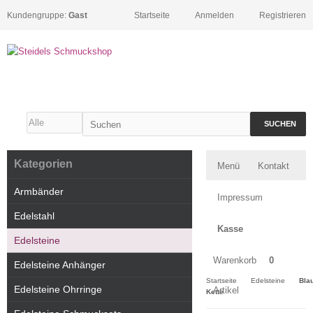
Kundengruppe:
Gast
Startseite
Anmelden
Registrieren
SUCHEN
Kategorien
Menü
Kontakt
Armbänder
Impressum
Edelstahl
Kasse
Edelsteine
Warenkorb
0
Edelsteine Anhänger
Startseite
Edelsteine
Bla
Edelsteine Ohrringe
Artikel
Kette