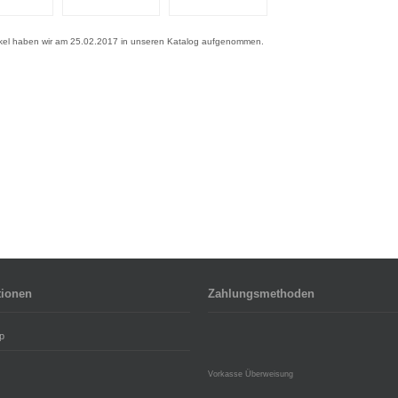
ikel haben wir am 25.02.2017 in unseren Katalog aufgenommen.
tionen
Zahlungsmethoden
p
Vorkasse Überweisung