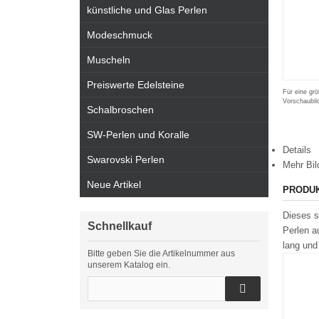
künstliche und Glas Perlen
Modeschmuck
Muscheln
Preiswerte Edelsteine
Für eine grö
Vorschaubil
Schalbroschen
SW-Perlen und Koralle
Details
Swarovski Perlen
Mehr Bil
Neue Artikel
PRODU
Dieses s
Schnellkauf
Perlen a
lang und
Bitte geben Sie die Artikelnummer aus
unserem Katalog ein.