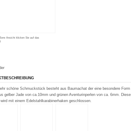
ßere Ansicht klicken Sie auf das
d
der
KTBESCHREIBUNG
ehr schöne Schmuckstück besteht aus Baumachat der eine besondere Form 
us gelber Jade von ca.10mm und grünen Aventurinperlen von ca. 6mm. Diese Ke
 wird mit einem Edelstahlkarabinerhaken geschlossen.