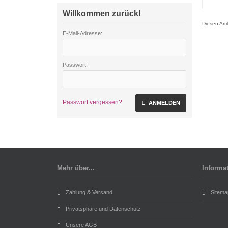
Willkommen zurück!
Diesen Art
E-Mail-Adresse:
Passwort:
Passwort vergessen?
ANMELDEN
Mehr über...
Informa
Zahlung & Versand
Sitema
Privatsphäre und Datenschutz
Unsere AGB