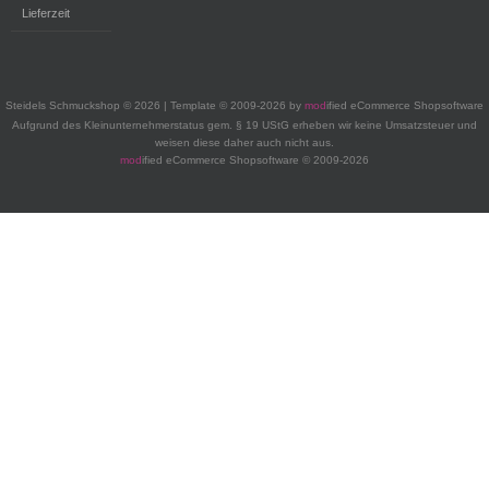
Lieferzeit
Steidels Schmuckshop © 2026 | Template © 2009-2026 by
mod
ified eCommerce Shopsoftware
Aufgrund des Kleinunternehmerstatus gem. § 19 UStG erheben wir keine Umsatzsteuer und
weisen diese daher auch nicht aus.
mod
ified eCommerce Shopsoftware © 2009-2026