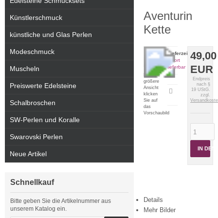
Edelsteine Schmucksets
Aventurin
Künstlerschmuck
Kette
künstliche und Glas Perlen
Modeschmuck
49,00
Lieferzeit:
sofort
EUR
lieferbar
Muscheln
Für eine
Endpreis
größere
Preiswerte Edelsteine
nach §
Ansicht
19 UStG.
Artikeldatenblatt
klicken
zzgl.
drucken
Sie auf
Versandkost
Schalbroschen
das
Vorschaubild
SW-Perlen und Koralle
Swarovski Perlen
IN DE
Neue Artikel
Schnellkauf
Details
Bitte geben Sie die Artikelnummer aus
unserem Katalog ein.
Mehr Bilder