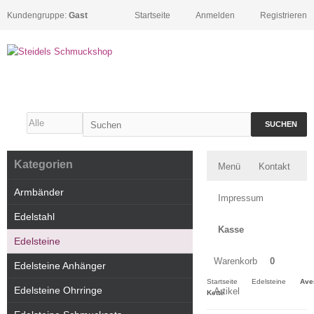
Kundengruppe:
Gast
Startseite
Anmelden
Registrieren
SUCHEN
Kategorien
Menü
Kontakt
Armbänder
Impressum
Edelstahl
Kasse
Edelsteine
Warenkorb
0
Edelsteine Anhänger
Startseite
Edelsteine
Ave
Edelsteine Ohrringe
Artikel
Kette