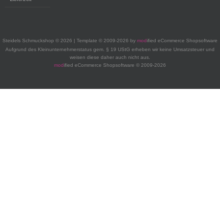
Steidels Schmuckshop © 2026 | Template © 2009-2026 by
mod
ified eCommerce Shopsoftware
Aufgrund des Kleinunternehmerstatus gem. § 19 UStG erheben wir keine Umsatzsteuer und
weisen diese daher auch nicht aus.
mod
ified eCommerce Shopsoftware © 2009-2026