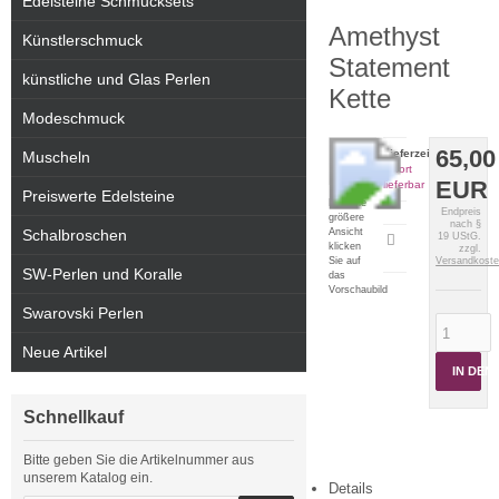
Edelsteine Schmucksets
Amethyst
Künstlerschmuck
Statement
künstliche und Glas Perlen
Kette
Modeschmuck
65,00
Lieferzeit:
Muscheln
sofort
EUR
lieferbar
Preiswerte Edelsteine
Für eine
Endpreis
größere
nach §
Ansicht
Schalbroschen
19 UStG.
Artikeldatenblatt
klicken
zzgl.
drucken
Sie auf
Versandkost
SW-Perlen und Koralle
das
Vorschaubild
Swarovski Perlen
Neue Artikel
IN DE
Schnellkauf
Bitte geben Sie die Artikelnummer aus
unserem Katalog ein.
Details