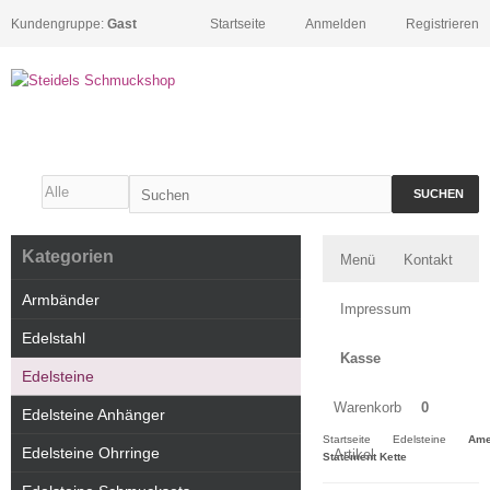
Kundengruppe:
Gast
Startseite
Anmelden
Registrieren
SUCHEN
Kategorien
Menü
Kontakt
Armbänder
Impressum
Edelstahl
Kasse
Edelsteine
Warenkorb
0
Edelsteine Anhänger
Startseite
Edelsteine
Ame
Edelsteine Ohrringe
Artikel
Statement Kette