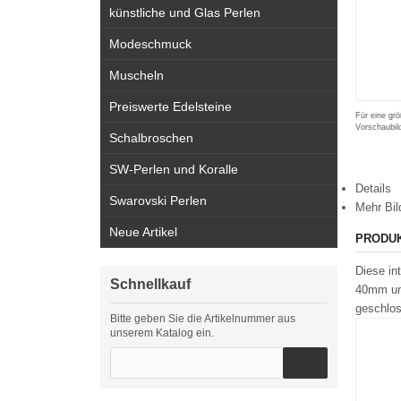
künstliche und Glas Perlen
Modeschmuck
Muscheln
Preiswerte Edelsteine
Für eine grö
Vorschaubil
Schalbroschen
SW-Perlen und Koralle
Details
Swarovski Perlen
Mehr Bil
Neue Artikel
PRODU
Diese in
Schnellkauf
40mm und
geschlo
Bitte geben Sie die Artikelnummer aus
unserem Katalog ein.