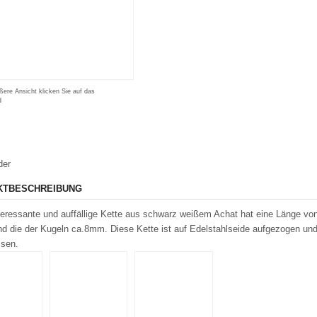
ßere Ansicht klicken Sie auf das
d
der
KTBESCHREIBUNG
teressante und auffällige Kette aus schwarz weißem Achat hat eine Länge von
 die der Kugeln ca.8mm. Diese Kette ist auf Edelstahlseide aufgezogen und
ssen.