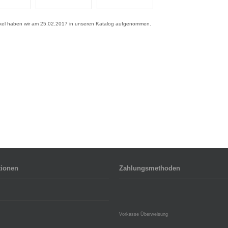
ikel haben wir am 25.02.2017 in unseren Katalog aufgenommen.
tionen
Zahlungsmethoden
Vorkasse Überweisung