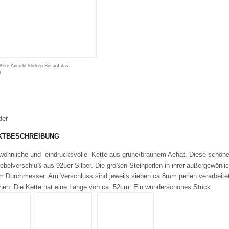
ßere Ansicht klicken Sie auf das
d
der
KTBESCHREIBUNG
öhnliche und eindrucksvolle Kette aus grüne/braunem Achat. Diese schöne E
ebelverschluß aus 925er Silber. Die großen Steinperlen in ihrer außergewö
Durchmesser. Am Verschluss sind jeweils sieben ca.8mm perlen verarbeitet
hen. Die Kette hat eine Länge von ca. 52cm. Ein wunderschönes Stück.