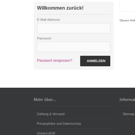
Willkommen zurück!
E-Mail-Adresse:
Diesen Art
Passwort:
Passwort vergessen?
ANMELDEN
Mehr über...
Informa
Zahlung & Versand
Sitemap
Privatsphäre und Datenschutz
Unsere AGB