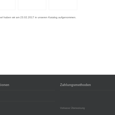
ikel haben wir am 23.02.2017 in unseren Katalog aufgenommen.
tionen
Zahlungsmethoden
Vorkasse Überweisung