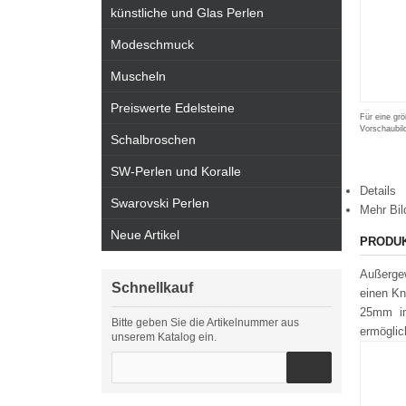
künstliche und Glas Perlen
Modeschmuck
Muscheln
Preiswerte Edelsteine
Für eine grö
Vorschaubil
Schalbroschen
SW-Perlen und Koralle
Details
Swarovski Perlen
Mehr Bil
Neue Artikel
PRODU
Außergew
Schnellkauf
einen Kn
25mm im 
Bitte geben Sie die Artikelnummer aus
ermöglic
unserem Katalog ein.