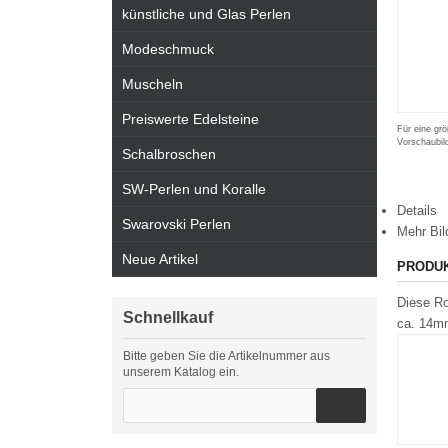
künstliche und Glas Perlen
Modeschmuck
Muscheln
Preiswerte Edelsteine
Für eine grö
Vorschaubil
Schalbroschen
SW-Perlen und Koralle
Details
Swarovski Perlen
Mehr Bil
Neue Artikel
PRODU
Diese Ro
Schnellkauf
ca. 14m
Bitte geben Sie die Artikelnummer aus
unserem Katalog ein.