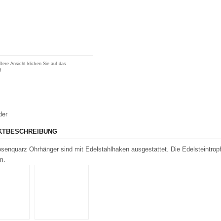
ßere Ansicht klicken Sie auf das
d
der
KTBESCHREIBUNG
senquarz Ohrhänger sind mit Edelstahlhaken ausgestattet. Die Edelsteintro
m.