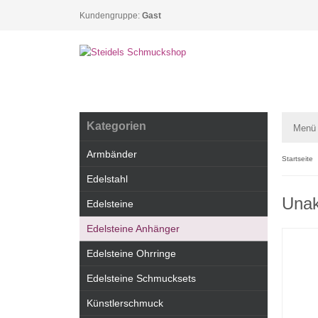
Kundengruppe:
Gast
Kategorien
Menü
Armbänder
Startseite
Edelstahl
Unak
Edelsteine
Edelsteine Anhänger
Edelsteine Ohrringe
Edelsteine Schmucksets
Künstlerschmuck