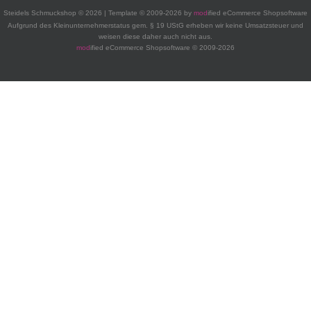
Steidels Schmuckshop © 2026 | Template © 2009-2026 by
mod
ified eCommerce Shopsoftware
Aufgrund des Kleinunternehmerstatus gem. § 19 UStG erheben wir keine Umsatzsteuer und
weisen diese daher auch nicht aus.
mod
ified eCommerce Shopsoftware © 2009-2026