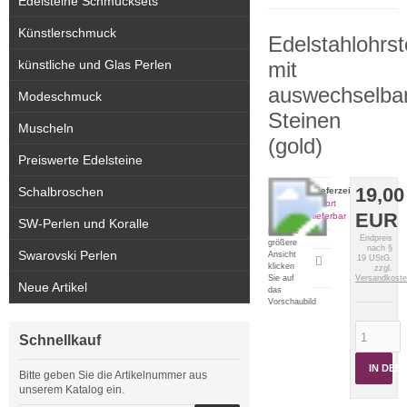
Edelsteine Schmucksets
Künstlerschmuck
Edelstahlohrs
künstliche und Glas Perlen
mit
auswechselba
Modeschmuck
Steinen
Muscheln
(gold)
Preiswerte Edelsteine
19,00
Schalbroschen
Lieferzeit:
sofort
EUR
lieferbar
SW-Perlen und Koralle
Für eine
Endpreis
größere
nach §
Swarovski Perlen
Ansicht
19 UStG.
Artikeldatenblatt
klicken
zzgl.
drucken
Sie auf
Versandkost
Neue Artikel
das
Vorschaubild
Schnellkauf
IN DE
Bitte geben Sie die Artikelnummer aus
unserem Katalog ein.