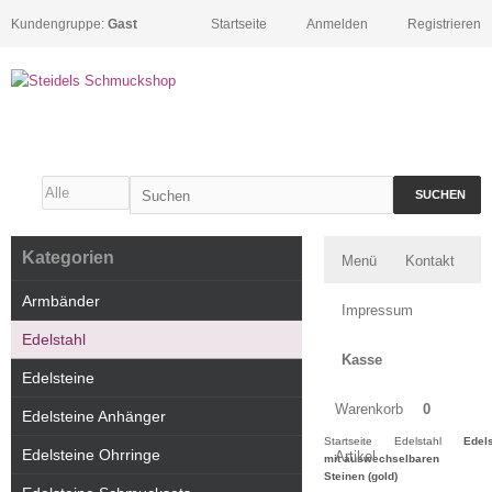
Kundengruppe:
Gast
Startseite
Anmelden
Registrieren
SUCHEN
Kategorien
Menü
Kontakt
Armbänder
Impressum
Edelstahl
Kasse
Edelsteine
Warenkorb
0
Edelsteine Anhänger
Startseite
Edelstahl
Edel
Edelsteine Ohrringe
Artikel
mit auswechselbaren
Steinen (gold)