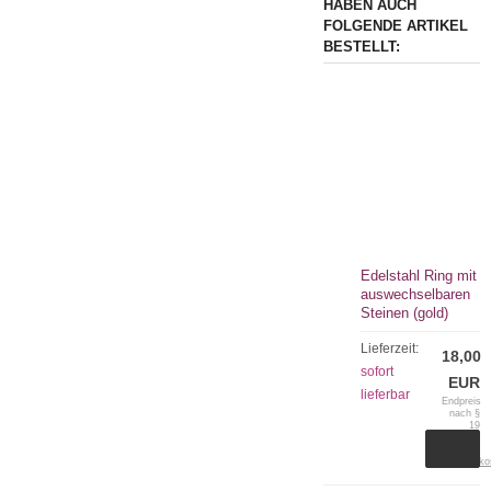
HABEN AUCH
FOLGENDE ARTIKEL
BESTELLT:
Edelstahl Ring mit
auswechselbaren
Steinen (gold)
Lieferzeit:
18,00
sofort
EUR
lieferbar
Endpreis
nach §
19
UStG.
zzgl.
Versandko