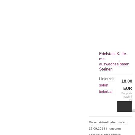
Edelstahl Kette
mit
auswechselbaren
Steinen
Lieferzeit:
18,00
sofort
EUR
lieferbar
Endpreis
nach §
19
UStG.
zzgl.
Versandko
Diesen Artikel haben wir am
17.09.2018 in unseren
Katalog aufgenommen.