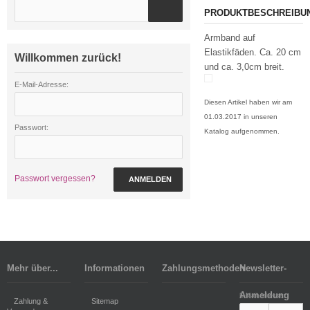
PRODUKTBESCHREIBU
Armband auf
Elastikfäden. Ca. 20 cm
Willkommen zurück!
und ca. 3,0cm breit.
E-Mail-Adresse:
Diesen Artikel haben wir am
01.03.2017 in unseren
Passwort:
Katalog aufgenommen.
Passwort vergessen?
ANMELDEN
Mehr über...
Informationen
Zahlungsmethoden
Newsletter-
Anmeldung
E-Mail-Adresse:
Zahlung &
Sitemap