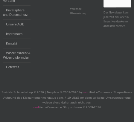
Versand
Vorkasse
Privatsphäre
Der Newsletter kann
Überweisung
und Datenschutz
jederzeit hier oder in
Ihrem Kundenkonto
Unsere AGB
abbestellt werden.
Impressum
Kontakt
Widerrufsrecht &
Widerrufsformular
Lieferzeit
Steidels Schmuckshop © 2026 | Template © 2009-2026 by
mod
ified eCommerce Shopsoftware
Aufgrund des Kleinunternehmerstatus gem. § 19 UStG erheben wir keine Umsatzsteuer und
weisen diese daher auch nicht aus.
mod
ified eCommerce Shopsoftware © 2009-2026