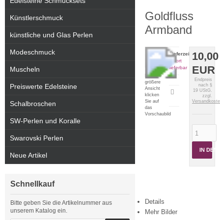
Edelsteine Schmucksets
Goldfluss
Künstlerschmuck
Armband
künstliche und Glas Perlen
Modeschmuck
10,00
Lieferzeit:
sofort
EUR
lieferbar
Muscheln
Für eine
Endpreis
größere
Preiswerte Edelsteine
nach §
Ansicht
19 UStG.
Artikeldatenblatt
klicken
zzgl.
drucken
Sie auf
Versandkost
Schalbroschen
das
Vorschaubild
SW-Perlen und Koralle
Swarovski Perlen
IN DE
Neue Artikel
Schnellkauf
Details
Bitte geben Sie die Artikelnummer aus
unserem Katalog ein.
Mehr Bilder