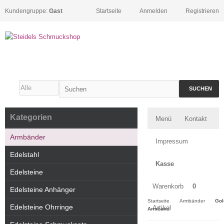
Kundengruppe:
Gast
Startseite
Anmelden
Registrieren
SUCHEN
Kategorien
Menü
Kontakt
Armbänder
Impressum
Edelstahl
Kasse
Edelsteine
Warenkorb
0
Edelsteine Anhänger
Startseite
Armbänder
Gol
Edelsteine Ohrringe
Artikel
Armband