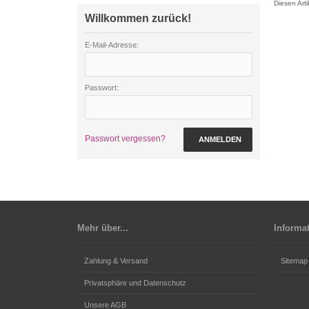
Diesen Art
Willkommen zurück!
E-Mail-Adresse:
Passwort:
Passwort vergessen?
ANMELDEN
Mehr über...
Informa
Zahlung & Versand
Sitemap
Privatsphäre und Datenschutz
Unsere AGB