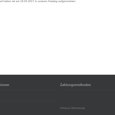
ikel haben wir am 19.03.2017 in unseren Katalog aufgenommen.
tionen
Zahlungsmethoden
Vorkasse Überweisung