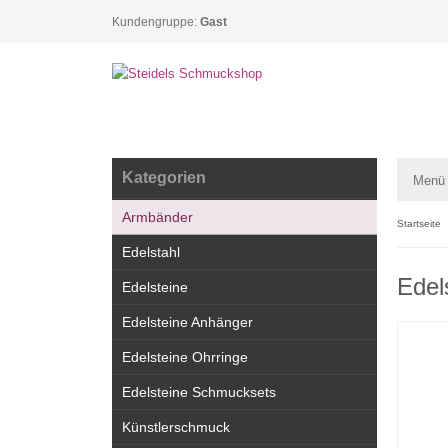
Kundengruppe:
Gast
Kategorien
Menü
Armbänder
Startseite
Edelstahl
Edel
Edelsteine
Edelsteine Anhänger
Edelsteine Ohrringe
Edelsteine Schmucksets
Künstlerschmuck